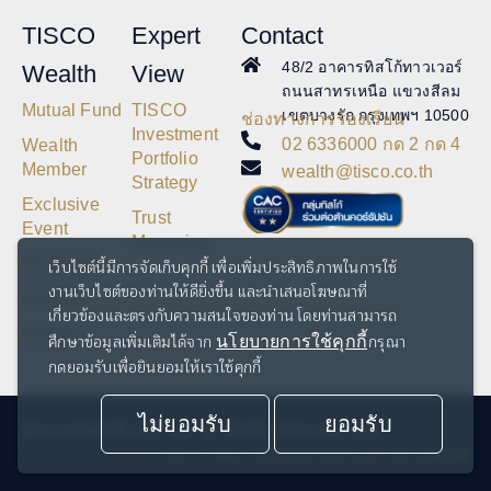
TISCO
Expert
Contact
48/2 อาคารทิสโก้ทาวเวอร์
Wealth
View
ถนนสาทรเหนือ แขวงสีลม
Mutual Fund
TISCO
เขตบางรัก กรุงเทพฯ 10500
ช่องทางการร้องเรียน
Investment
02 6336000 กด 2 กด 4
Wealth
Portfolio
Member
wealth@tisco.co.th
Strategy
Exclusive
Trust
Event
Magazine
Privilege
เว็บไซต์นี้มีการจัดเก็บคุกกี้ เพื่อเพิ่มประสิทธิภาพในการใช้
งานเว็บไซต์ของท่านให้ดียิ่งขึ้น และนำเสนอโฆษณาที่
Awards
เกี่ยวข้องและตรงกับความสนใจของท่าน โดยท่านสามารถ
Article
ศึกษาข้อมูลเพิ่มเติมได้จาก
กรุณา
นโยบายการใช้คุกกี้
กดยอมรับเพื่อยินยอมให้เราใช้คุกกี้
ไม่ยอมรับ
ยอมรับ
@สงวนลิขสิทธิ์ 2567 ธนาคารทิสโก้ จำกัด (มหาชน)
ประกาศความเป็นส่วนตัว
คำสงวนสิทธิ์
|