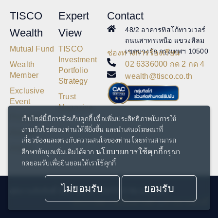
TISCO
Expert
Contact
48/2 อาคารทิสโก้ทาวเวอร์
Wealth
View
ถนนสาทรเหนือ แขวงสีลม
Mutual Fund
TISCO
เขตบางรัก กรุงเทพฯ 10500
ช่องทางการร้องเรียน
Investment
02 6336000 กด 2 กด 4
Wealth
Portfolio
Member
wealth@tisco.co.th
Strategy
Exclusive
Trust
Event
Magazine
Privilege
เว็บไซต์นี้มีการจัดเก็บคุกกี้ เพื่อเพิ่มประสิทธิภาพในการใช้
งานเว็บไซต์ของท่านให้ดียิ่งขึ้น และนำเสนอโฆษณาที่
Awards
เกี่ยวข้องและตรงกับความสนใจของท่าน โดยท่านสามารถ
Article
ศึกษาข้อมูลเพิ่มเติมได้จาก
กรุณา
นโยบายการใช้คุกกี้
กดยอมรับเพื่อยินยอมให้เราใช้คุกกี้
ไม่ยอมรับ
ยอมรับ
@สงวนลิขสิทธิ์ 2567 ธนาคารทิสโก้ จำกัด (มหาชน)
ประกาศความเป็นส่วนตัว
คำสงวนสิทธิ์
|