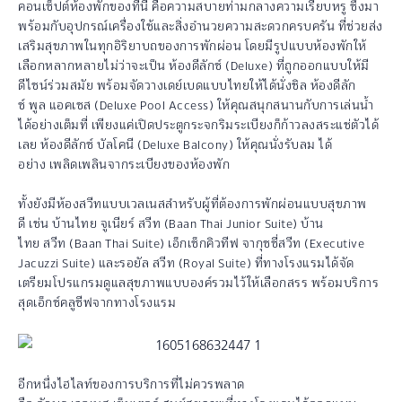
คอนเซ็ปต์ห้องพักของที่นี่ คือความสบายท่ามกลางความเรียบหรู ซึ่งมา
พร้อมกับอุปกรณ์เครื่องใช้และสิ่งอำนวยความสะดวกครบครัน ที่ช่วยส่ง
เสริมสุขภาพในทุกอิริยาบถของการพักผ่อน โดยมีรูปแบบห้องพักให้
เลือกหลากหลายไม่ว่าจะเป็น ห้องดีลักซ์ (Deluxe) ที่ถูกออกแบบให้มี
ดีไซน์ร่วมสมัย พร้อมจัดวางเดย์เบดแบบไทยให้ได้นั่งชิล ห้องดีลัก
ซ์ พูล แอคเซส (Deluxe Pool Access) ให้คุณสนุกสนานกับการเล่นน้ำ
ได้อย่างเต็มที่ เพียงแค่เปิดประตูกระจกริมระเบียงก็ก้าวลงสระแช่ตัวได้
เลย ห้องดีลักซ์ บัลโคนี (Deluxe Balcony) ให้คุณนั่งรับลม ได้
อย่าง เพลิดเพลินจากระเบียงของห้องพัก
ทั้งยังมีห้องสวีทแบบเวลเนสสำหรับผู้ที่ต้องการพักผ่อนแบบสุขภาพ
ดี เช่น บ้านไทย จูเนียร์ สวีท (Baan Thai Junior Suite) บ้าน
ไทย สวีท (Baan Thai Suite) เอ็กเซ็กคิวทีฟ จากุซซี่สวีท (Executive
Jacuzzi Suite) และรอยัล สวีท (Royal Suite) ที่ทางโรงแรมได้จัด
เตรียมโปรแกรมดูแลสุขภาพแบบองค์รวมไว้ให้เลือกสรร พร้อมบริการ
สุดเอ็กซ์คลูซีฟจากทางโรงแรม
อีกหนึ่งไฮไลท์ของการบริการที่ไม่ควรพลาด