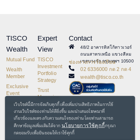
TISCO
Expert
Contact
48/2 อาคารทิสโก้ทาวเวอร์
Wealth
View
ถนนสาทรเหนือ แขวงสีลม
Mutual Fund
TISCO
เขตบางรัก กรุงเทพฯ 10500
ช่องทางการร้องเรียน
Investment
02 6336000 กด 2 กด 4
Wealth
Portfolio
Member
wealth@tisco.co.th
Strategy
Exclusive
Trust
Event
Magazine
Privilege
เว็บไซต์นี้มีการจัดเก็บคุกกี้ เพื่อเพิ่มประสิทธิภาพในการใช้
งานเว็บไซต์ของท่านให้ดียิ่งขึ้น และนำเสนอโฆษณาที่
Awards
เกี่ยวข้องและตรงกับความสนใจของท่าน โดยท่านสามารถ
Article
ศึกษาข้อมูลเพิ่มเติมได้จาก
กรุณา
นโยบายการใช้คุกกี้
กดยอมรับเพื่อยินยอมให้เราใช้คุกกี้