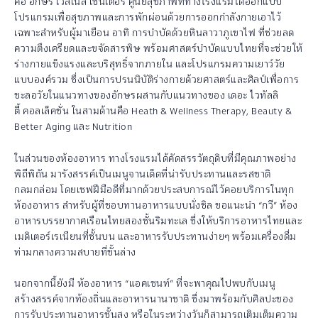
คือ อักษร เวลเนส เซ็นเตอร์ ศูนย์สุขภาพที่ทางโรงแรมได้ออกแบบ
โปรแกรมเพื่อสุขภาพและการพักผ่อนด้วยการออกกำลังกายเอาไว้
เฉพาะสำหรับผู้มาเยือน อาทิ การบำบัดด้วยหินลาวาภูเขาไฟ ที่ช่วยลด
ความตึงเครียดและขจัดสารพิษ พร้อมศาสตร์บำบัดแบบไทยที่จะช่วยให้
ร่างกายแข็งแรงและบริสุทธิ์จากภายใน และโปรแกรมความเยาว์วัย
แบบองค์รวม ซึ่งเป็นการปรนนิบัติร่างกายด้วยศาสตร์และศิลป์เพื่อการ
ชะลอวัยในแนวทางของอักษรผสานกับแนวทางของ เดอะ ไวทัลลิ
ตี้ คอลเล็คชั่น ในสามด้านคือ Heath & Wellness Therapy, Beauty &
Better Aging และ Nutrition
ในส่วนของห้องอาหาร ทางโรงแรมได้คัดสรรวัตถุดิบที่มีคุณภาพอย่าง
พิถีพิถัน มารังสรรค์เป็นเมนูจานเด็ดที่น่ารับประทานและรสชาติ
กลมกล่อม โดยเชฟฝีมือดีที่มากด้วยประสบการณ์ไว้คอยบริการในทุก
ห้องอาหาร สำหรับผู้ที่ชอบทานอาหารแบบนั่งชิล ขอแนะนำ “กวี” ห้อง
อาหารบรรยากาศเรือนไทยสองชั้นริมทะเล ซึ่งให้บริการอาหารไทยและ
เมดิเตอร์เรเนียนที่ชั้นบน และอาหารรับประทานง่ายๆ พร้อมเครื่องดื่ม
ท่ามกลางความสบายที่ชั้นล่าง
นอกจากนี้ยังมี ห้องอาหาร “แอคเซนท์” ที่จะพาคุณไปพบกับเมนู
สร้างสรรค์จากท้องถิ่นและอาหารนานาชาติ ซึ่งมาพร้อมกับศิลปะของ
การรับประทานอาหารชั้นสูง หรือในระหว่างวันก็สามารถเติมเต็มความ