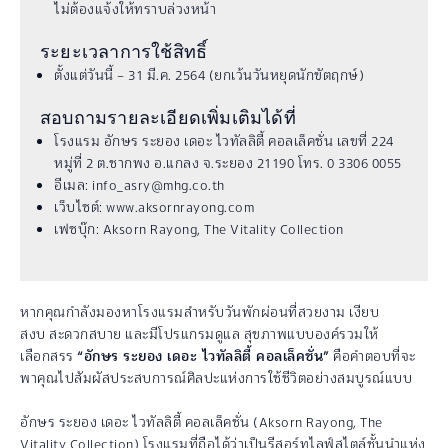
ไม่ต้องแจ้งให้ทราบล่วงหน้า
ระยะเวลาการใช้สิทธิ์
ตั้งแต่วันนี้ – 31 มี.ค. 2564 (ยกเว้นวันหยุดนักขัตฤกษ์)
สอบถามรายละเอียดเพิ่มเติมได้ที่
โรงแรม อักษร ระยอง เดอะ ไวทัลลิตี้ คอลเล็คชั่น เลขที่ 224
หมู่ที่ 2 ต.ชากพง อ.แกลง จ.ระยอง 21190 โทร. 0 3306 0055
อีเมล: info_asry@mhg.co.th
เว็บไซต์: www.aksornrayong.com
เฟซบุ๊ก: Aksorn Rayong, The Vitality Collection
หากคุณกำลังมองหาโรงแรมสำหรับวันพักผ่อนที่สวยงาม เงียบ
สงบ สะดวกสบาย และมีโปรแกรมดูแล สุขภาพแบบองค์รวมให้
เลือกสรร
“อักษร ระยอง เดอะ ไวทัลลิตี้ คอลเล็คชั่น”
คือคำตอบที่จะ
พาคุณไปสัมผัสประสบการณ์ศิลปะแห่งการใช้ชีวิตอย่างสมบูรณ์แบบ
อักษร ระยอง เดอะ ไวทัลลิตี้ คอลเล็คชั่น (Aksorn Rayong, The
Vitality Collection) โรงแรมที่ถือได้ว่าเป็นรีสอร์ทไลฟ์สไตล์ชั้นนำแห่ง