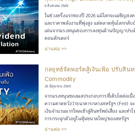
6 สิงหาคม 2569
ในช่วงครึ่งแรกของปี 2026 แม้โลกจะเผชิญสงค
และราคาพลังงานที่พุ่งสูง แต่ตลาดหุ้นโลกกล
เด่นจากแรงหนุนของการลงทุนด้านปัญญาประดิ
คอนดักเตอร์
อ่านต่อ >>
กลยุทธ์จัดพอร์ตสู้เงินเฟ้อ ปรับสิน
Commodity
26 มิถุนายน 2569
จากแรงหนุนของผลประกอบการที่เติบโตต่อเนื่อง ก
ความคาดหวังว่าธนาคารกลางสหรัฐฯ (Fed) จะท
เงินจำนวนมากไหลเข้าสู่สินทรัพย์เสี่ยง และทำ
การกระจุกตัวอยู่ในหุ้นขนาดใหญ่ของสหรัฐฯ
อ่านต่อ >>