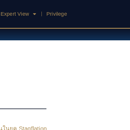
Expert View
Privilege
นในยุค Stagflation