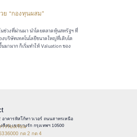
มด้วย “กองทุนผสม”
นช่วงที่ผ่านมา นำโดยตลาดหุ้นสหรัฐฯ ที่
บริษัทเทคโนโลยีขนาดใหญ่ที่เติบโต
ขึ้นมามาก ก็เริ่มทำให้ Valuation ของ
ct
2 อาคารทิสโก้ทาวเวอร์ ถนนสาทรเหนือ
งสีลม เขตบางรัก กรุงเทพฯ 10500
ารร้องเรียน
6336000 กด 2 กด 4