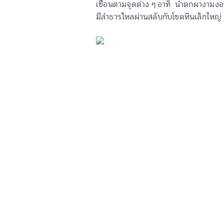
เขื่อนตามจุดต่าง ๆ อาทิ น้ำตกผางามง
มีลำธารไหลผ่านสลับกับโขดหินเล็กใหญ่ ที