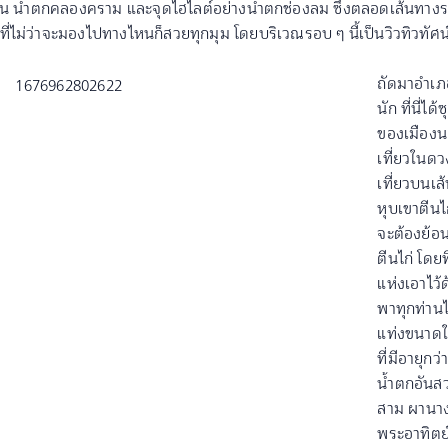
อน น้ำตกคลองคราม และจุดไฮไลต์อย่างน้ำตกช่องลม ซึ่งตลอดเส้นทางร
่ไม่ว่าจะมองไปทางไหนก็สวยทุกมุม โดยบริเวณรอบ ๆ นี้เป็นวิวทิวทัศน์ที่
ถัดมาอำเภอ
นัก ที่นี่ไ
ของเมืองนค
เที่ยวในดว
เที่ยวบนเส
หุบเขาตีน
จะต้องย้อน
ตีนไก่ โดยท
แห่งเอาไว้
พาทุกท่าน
แท่งขนาดให
ที่มีอายุกว
น้ำตกอันสว
สาม ผานาง
พระอาทิตย