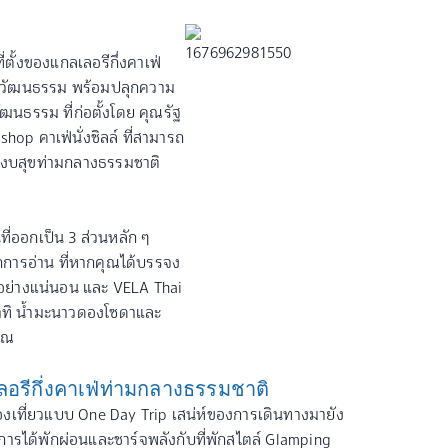
่ตั้งของแกลเลอรีกึ่งคาเฟ่
ิและวัฒนธรรม พร้อมปลุกความ
นธรรม ที่ก่อตั้งโดย คุณรัฐ
kshop คาเฟ่นั่งชิลล์ ที่สามารถ
งบสุขท่ามกลางธรรมชาติ
ที่ออกเป็น 3 ส่วนหลัก ๆ
กการอ่าน ที่หากคุณได้บรรจง
ม้อย่างแน่นอน และ VELA Thai
อาทิ น้ำมะนาวดองโซดาและ
เวณ
ลอรีกึ่งคาเฟ่ท่ามกลางธรรมชาติ
งเที่ยวแบบ One Day Trip เสน่ห์ของการเดินทางมายัง
ารได้พักผ่อนและชาร์จพลังกับที่พักสไตล์ Glamping