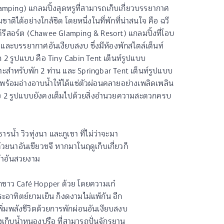
mping) แกลมปิ้งสุดหรูที่สามารถเก็บเกี่ยวบรรยากาศ
าติได้อย่างใกล้ชิด โดยหนึ่งในที่พักที่น่าสนใจ คือ ฉวี
์รีสอร์ต (Chawee Glamping & Resort) แกลมปิ้งที่โอบ
าและบรรยากาศอันเงียบสงบ ซึ่งมีห้องพักสไตล์เต็นท์
ก 2 รูปแบบ คือ Tiny Cabin Tent เต็นท์รูปแบบ
สำหรับพัก 2 ท่าน และ Springbar Tent เต็นท์รูปแบบ
มาพร้อมอ่างอาบน้ำให้ได้แช่ตัวผ่อนคลายอย่างเพลิดเพลิน
้ง 2 รูปแบบยังคงเต็มไปด้วยสิ่งอำนวยความสะดวกครบ
น้ำ วิวทุ่งนา และภูเขา ที่ไม่ว่าจะมา
ยนาอันเขียวขจี หากมาในฤดูเก็บเกี่ยวก็
้าอันสวยงาม
สาวกชาว Café Hopper ด้วย โดยความเก๋
ะอาทิตย์ยามเย็น ก็งดงามไม่แพ้กัน อีก
พิ่มพลังชีวิตด้วยการพักผ่อนอันเงียบสงบ
่างเก็บน้ำหนองปรือ ที่สามารถปั่นจักรยาน