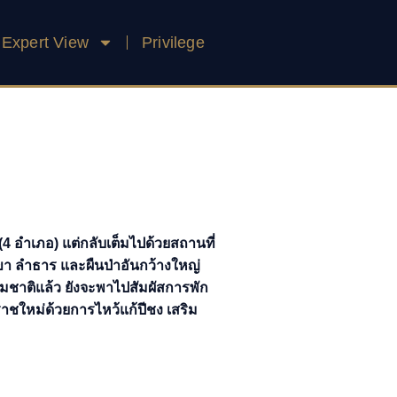
Expert View
Privilege
4 อำเภอ) แต่กลับเต็มไปด้วยสถานที่
ูเขา ลำธาร และผืนป่าอันกว้างใหญ่
รมชาติแล้ว ยังจะพาไปสัมผัสการพัก
กราชใหม่ด้วยการไหว้แก้ปีชง เสริม