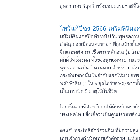
สูดอากาศบริสุทธิ์ พร้อมชมธรรมชาติที่
ไหว้แก้ปีชง 2566 เสริมสิริม
เสริมสิริมงคลปิดท้ายทริปกับ พุทธสถาน จ
สำคัญของเมืองนครนายก ที่ถูกสร้างข
จีนและคติความเชื่อตามหลักฮวงจุ้ย โดย
ศักดิ์สิทธิ์มงคล ทั้งของพุทธมหายานแล
พุทธสถานเป็นจำนวนมาก สำหรับการไหว้
กระต่ายทองนั้น ในลำดับแรกให้มาขอพร
พลังฟ้าดิน (1 ใน 9 จุดไหว้ขอพร) จากนั
เป็นการเปิด 5 ธาตุให้กับชีวิต
โดยเริ่มจากทิศตะวันตกให้หันหน้าตรงกับ
ประเทศไทย ซึ่งเชื่อว่าเป็นศูนย์รวมพลั
ตรงกับพระโพธิสัตว์กวนอิม ที่มีความสูง 
เทพเจ้ากวงลู่ หรือเทพเจ้าต่ออายุ (แห