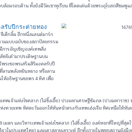
โอบล้อมรอบด้าน ทั้งยังมีวัดเขาทุเรียน ที่โดดเด่นด้วยพระอุโบสถสีช
งคลรับปีกระต่ายทอง
ีเต็กลิ้ม อีกหนึ่งแลนด์มาร์ก
ึ้นตามแบบฉบับของสถาปัตยกรรม
มีการอัญเชิญองค์เทพสิ่ง
ะลัทธิเต๋ามาประดิษฐานบน
พระขอพรเสริมสิริมงคลรับปี
ที่ลานพลังหยินหยาง หรือลาน
้นให้อธิษฐานขอพร 4 ทิศ เพื่อ
เทพเจ้าแห่งโชคลาภ (ไฉ่ซิ้งเอี๊ย) ปางมหาเศรษฐีชัมภล (ปางมหาราช) หรือ
งแห่งทวยเทพ ทิศตะวันออกให้หันหน้าตรงกับเทพเฮ่งเจีย ทิศเหนือให้หัน
9 เมตร และวิหารเทพเจ้าแห่งโชคลาภ (ไฉ่ซิ้งเอี๊ย) องค์หยกที่ใหญ่ที่ส
่งเดียวในประเทศไทย) และเตาสลายเคราะห์ อีกทั้งภายในพุทธสถานยังมี