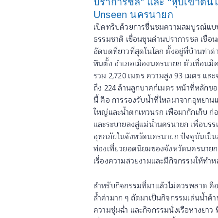
ปราการชล” และ “หุบเขาตีนไ
Unseen นครนายก
เปิดทริปด้วยการชื่นชมความสมบูรณ์แ
ธรรมชาติ เขื่อนขุนด่านปราการชล เขื่อ
อัดบดที่ยาวที่สุดในโลก ตั้งอยู่ที่บ้านท่า
หินตั้ง อำเภอเมืองนครนายก ตัวเขื่อนม
รวม 2,720 เมตร ความสูง 93 เมตร และจุ
ถึง 224 ล้านลูกบาศก์เมตร หน้าที่หลักขอ
นี้ คือ การรองรับน้ำที่ไหลมาจากอุทยาน
ใหญ่และน้ำตกเหวนรก เพื่อมากักเก็บ ก่
และระบายลงสู่แม่น้ำนครนายก เพื่อบร
อุทกภัยในจังหวัดนครนายก ปัจจุบันเป็น
ท่องเที่ยวยอดนิยมของจังหวัดนครนายกที่
เรื่องความสวยงามและมีกิจกรรมให้ทำ
สำหรับกิจกรรมที่มาแล้วไม่ควรพลาด คือ
ล้ำค่ามาก ๆ ถัดมาเป็นกิจกรรมเล่นน้ำด้า
ความชุ่มฉ่ำ และกิจกรรมนั่งเรือหางยาว