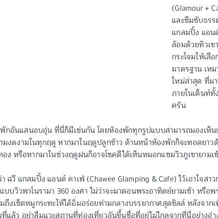
(Glamour + Ca
และซึมซับธรรมช
แกลมปิ้ง แอนด
ล้อมด้วยทิวเข
กระโจมให้เลือ
มาตรฐาน เหมาะ
ใหม่ล่าสุด ที่
ภายในเต็นท์ทั
ครัน
ักอันแสนอบอุ่น ที่นี่ก็มีเช่นกัน โดยห้องพักทุกรูปแบบสามารถมองเห็นธาร
ามงดงามในทุกฤดู หากมาในฤดูปลูกข้าว ด้านหน้าห้องพักก็จะทอดยาวด้ว
งทอง หรือหากมาในช่วงฤดูฝนก็อาจโชคดีได้เห็นหมอกแซมวิวภูเขายามเช
่ชื่อว่า ฉวี แกลมปิ้ง แอนด์ คาเฟ่ (Chawee Glamping & Cafe) ไว้เอาใจ
พได้แบบวิวพาโนรามา 360 องศา ไม่ว่าจะมาตอนพระอาทิตย์ยามเช้า หรือพร
 รวมถึงเซ็ตหมูกระทะให้ได้อิ่มอร่อยท่ามกลางบรรยากาศสุดชิลล์ หลังจากเ
ล้ว อย่าลืมแวะสถานที่ท่องเที่ยวอันขึ้นชื่อที่อยู่ไม่ไกลจากที่นี่อย่างอ