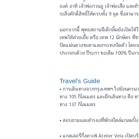
องค์ อาทิ เจ้าพ่อกวนอู เจ้าพ่อเสือ แ
ระสิ่งศักดิ์สิทธิ์ให้ครบทั้ง 9 จุด ซึ่งสา
นอกจากนี้ พุทธสถานจีเต็กลิ้มยังเปิดให้
เทพไท้ส่วยเอี้ย หรือ เทพ 12 นักษัตร ท
ปัดแผ่นดวงชะตาและกระทงปัดตัว โดยจะมีเ
ประกอบด้วย ปีระกา ชงเต็ม 100% ปีเถา
Travel’s Guide
• การเดินทางจากกรุงเทพฯ ไปยังนครนา
ทาง 105 กิโลเมตร และอีกเส้นทาง คื
ทาง 137 กิโลเมตร
• สอบถามและสำรองที่พักสไตล์แกลมปิ้ง
• แกลเลอรีกึ่งคาเฟ่ Atelier Vela เปิดบร