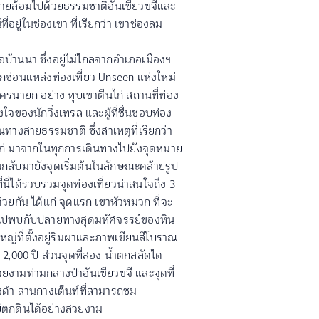
ายล้อมไปด้วยธรรมชาติอันเขียวขจีและ
อยู่ในช่องเขา ที่เรียกว่า เขาช่องลม
บ้านนา ซึ่งอยู่ไม่ไกลจากอำเภอเมืองฯ
ด้ซุกซ่อนแหล่งท่องเที่ยว Unseen แห่งใหม่
รนายก อย่าง หุบเขาตีนไก่ สถานที่ท่อง
งใจของนักวิ่งเทรล และผู้ที่ชื่นชอบท่อง
้นทางสายธรรมชาติ ซึ่งสาเหตุที่เรียกว่า
ไก่ มาจากในทุกการเดินทางไปยังจุดหมาย
กลับมายังจุดเริ่มต้นในลักษณะคล้ายรูป
ี่นี่ได้รวบรวมจุดท่องเที่ยวน่าสนใจถึง 3
ด้วยกัน ได้แก่ จุดแรก เขาหัวหมวก ที่จะ
ไปพบกับปลายทางสุดมหัศจรรย์ของหิน
ญ่ที่ตั้งอยู่ริมผาและภาพเขียนสีโบราณ
่า 2,000 ปี ส่วนจุดที่สอง น้ำตกสลัดได
ยงามท่ามกลางป่าอันเขียวขจี และจุดที่
ดำ ลานกางเต็นท์ที่สามารถชม
์ตกดินได้อย่างสวยงาม