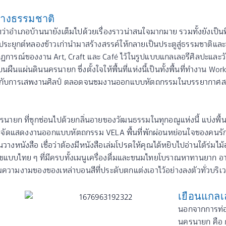
กลางธรรมชาติ
ว่าอำเภอบ้านนายังเต็มไปด้วยเรื่องราวน่าสนใจมากมาย รวมทั้งยังเป็นที
 ที่ประยุกต์หลองข้าวเก่านำมาสร้างสรรค์ให้กลายเป็นประตูสู่ธรรมชาต
ากฏการณ์ของงาน Art, Craft และ Café ไว้ในรูปแบบแกลเลอรีศิลปะและวัฒ
บนผืนแผ่นดินนครนายก ซึ่งตั้งใจให้พื้นที่แห่งนี้เป็นทั้งพื้นที่ทำงาน Wor
อมกับการเสพงานศิลป์ ตลอดจนชมงานออกแบบหัตถกรรมในบรรยากาศส
ครนายก ที่ซุกซ่อนไปด้วยกลิ่นอายของวัฒนธรรมในทุกอณูแห่งนี้ แบ่งพื้น
รีที่จัดแสดงงานออกแบบหัตถกรรม VELA พื้นที่พักผ่อนหย่อนใจของคนรั
วางหนังสือ เชื่อว่าต้องมีหนังสือเล่มโปรดให้คุณได้หยิบไปอ่านใต้ร่มไ
มสุขแบบไทย ๆ ที่มีครบทั้งเมนูเครื่องดื่มและขนมไทยโบราณหาทานยาก 
ชมความงามของของเหล่าบอนสีที่ประดับตกแต่งเอาไว้อย่างลงตัวทั่วบริ
เยือนแกลเ
นอกจากการท่อ
นครนายก คือ ก