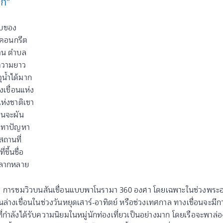
ก่”
บบของ
นคอนกรีต
ด่าน ตำบล
ีความยาว
น้ำได้มาก
งเขื่อนแห่ง
แห่งชาติเขา
อนจะผัน
รเทาปัญหา
สถานที่
ขึ้นชื่อ
หลากหลาย
 การชมวิวบนสันเขื่อนแบบพาโนรามา 360 องศา โดยเฉพาะในช่วงพระอาทิต
นล่างเขื่อนในช่วงวันหยุดเสาร์-อาทิตย์ หรือช่วงเทศกาล ทางเขื่อนจะมี
 ที่กำลังได้รับความนิยมในหมู่นักท่องเที่ยวเป็นอย่างมาก โดยเรือจ