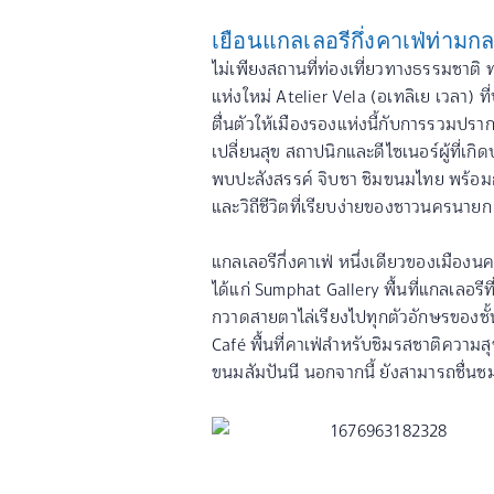
เยือนแกลเลอรีกึ่งคาเฟ่ท่าม
ไม่เพียงสถานที่ท่องเที่ยวทางธรรมชาติ ท
แห่งใหม่ Atelier Vela (อเทลิเย เวลา)
ตื่นตัวให้เมืองรองแห่งนี้กับการรวมปร
เปลี่ยนสุข สถาปนิกและดีไซเนอร์ผู้ที่เกิด
พบปะสังสรรค์ จิบชา ชิมขนมไทย พร้
และวิถีชีวิตที่เรียบง่ายของชาวนครนายก
แกลเลอรีกึ่งคาเฟ่ หนึ่งเดียวของเมืองน
ได้แก่ Sumphat Gallery พื้นที่แกลเลอ
กวาดสายตาไล่เรียงไปทุกตัวอักษรของชั้น
Café พื้นที่คาเฟ่สำหรับชิมรสชาติควา
ขนมสัมปันนี นอกจากนี้ ยังสามารถชื่น