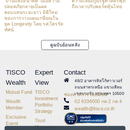
‘บ้านแห่งอนาคต’ เมื่อความ
ความเสี่ยงภูมิรัฐศาสตร์พุ่ง!
ปลอดภัยกลายเป็นผล
ถึงเวลาปรับพอร์ตหุ้นไทย
ตอบแทนระยะยาว มิติใหม่
ของการวางแผนเกษียณใน
ยุค Longevity โดย รศ.ไตรรัตน์ จารุ
ทัศน์
ดูฉบับย้อนหลัง
TISCO
Expert
Contact
48/2 อาคารทิสโก้ทาวเวอร์
Wealth
View
ถนนสาทรเหนือ แขวงสีลม
Mutual Fund
TISCO
เขตบางรัก กรุงเทพฯ 10500
ช่องทางการร้องเรียน
Investment
02 6336000 กด 2 กด 4
Wealth
Portfolio
Member
wealth@tisco.co.th
Strategy
Exclusive
Trust
Event
Magazine