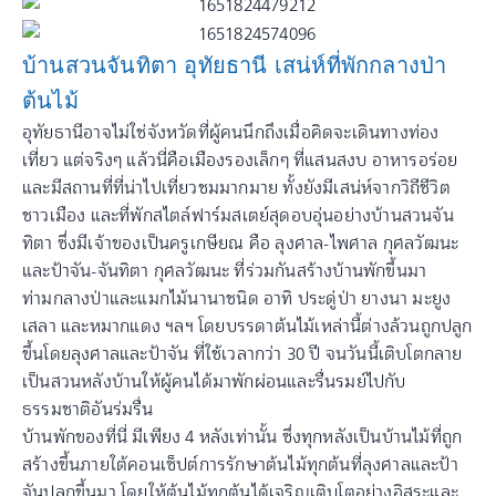
บ้านสวนจันทิตา อุทัยธานี เสน่ห์ที่พักกลางป่า
ต้นไม้
อุทัยธานีอาจไม่ใช่จังหวัดที่ผู้คนนึกถึงเมื่อคิดจะเดินทางท่อง
เที่ยว แต่จริงๆ แล้วนี่คือเมืองรองเล็กๆ ที่แสนสงบ อาหารอร่อย
และมีสถานที่ที่น่าไปเที่ยวชมมากมาย ทั้งยังมีเสน่ห์จากวิถีชีวิต
ชาวเมือง และที่พักสไตล์ฟาร์มสเตย์สุดอบอุ่นอย่างบ้านสวนจัน
ทิตา ซึ่งมีเจ้าของเป็นครูเกษียณ คือ ลุงศาล-ไพศาล กุศลวัฒนะ
และป้าจัน-จันทิตา กุศลวัฒนะ ที่ร่วมกันสร้างบ้านพักขึ้นมา
ท่ามกลางป่าและแมกไม้นานาชนิด อาทิ ประดู่ป่า ยางนา มะยูง
เสลา และหมากแดง ฯลฯ โดยบรรดาต้นไม้เหล่านี้ต่างล้วนถูกปลูก
ขึ้นโดยลุงศาลและป้าจัน ที่ใช้เวลากว่า 30 ปี จนวันนี้เติบโตกลาย
เป็นสวนหลังบ้านให้ผู้คนได้มาพักผ่อนและรื่นรมย์ไปกับ
ธรรมชาติอันร่มรื่น
บ้านพักของที่นี่ มีเพียง 4 หลังเท่านั้น ซึ่งทุกหลังเป็นบ้านไม้ที่ถูก
สร้างขึ้นภายใต้คอนเซ็ปต์การรักษาต้นไม้ทุกต้นที่ลุงศาลและป้า
จันปลูกขึ้นมา โดยให้ต้นไม้ทุกต้นได้เจริญเติบโตอย่างอิสระและ