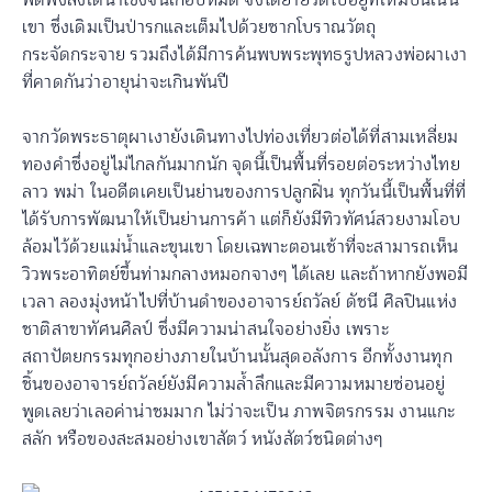
เขา ซึ่งเดิมเป็นป่ารกและเต็มไปด้วยซากโบราณวัตถุ
กระจัดกระจาย รวมถึงได้มีการค้นพบพระพุทธรูปหลวงพ่อผาเงา
ที่คาดกันว่าอายุน่าจะเกินพันปี
จากวัดพระธาตุผาเงายังเดินทางไปท่องเที่ยวต่อได้ที่สามเหลี่ยม
ทองคำซึ่งอยู่ไม่ไกลกันมากนัก จุดนี้เป็นพื้นที่รอยต่อระหว่างไทย
ลาว พม่า ในอดีตเคยเป็นย่านของการปลูกฝิ่น ทุกวันนี้เป็นพื้นที่ที่
ได้รับการพัฒนาให้เป็นย่านการค้า แต่ก็ยังมีทิวทัศน์สวยงามโอบ
ล้อมไว้ด้วยแม่น้ำและขุนเขา โดยเฉพาะตอนเช้าที่จะสามารถเห็น
วิวพระอาทิตย์ขึ้นท่ามกลางหมอกจางๆ ได้เลย และถ้าหากยังพอมี
เวลา ลองมุ่งหน้าไปที่บ้านดำของอาจารย์ถวัลย์ ดัชนี ศิลปินแห่ง
ชาติสาขาทัศนศิลป์ ซึ่งมีความน่าสนใจอย่างยิ่ง เพราะ
สถาปัตยกรรมทุกอย่างภายในบ้านนั้นสุดอลังการ อีกทั้งงานทุก
ชิ้นของอาจารย์ถวัลย์ยังมีความล้ำลึกและมีความหมายซ่อนอยู่
พูดเลยว่าเลอค่าน่าชมมาก ไม่ว่าจะเป็น ภาพจิตรกรรม งานแกะ
สลัก หรือของสะสมอย่างเขาสัตว์ หนังสัตว์ชนิดต่างๆ