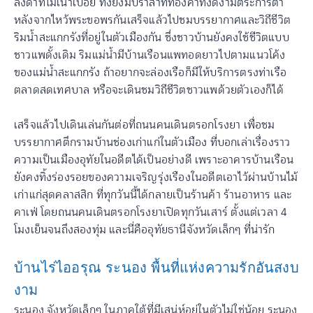
ลิงดำที่ไม่เน่าเปื่อย ทั้งยังมีปราสาททองคำที่งดงามตระการตา
หลังจากไหว้พระขอพรกันเสร็จแล้วไปชมบรรยากาศและวิถีชีวิต
ริมน้ำสะแกกรังที่อยู่ในตัวเมืองกัน ซึ่งชาวบ้านยังคงใช้ชีวิตแบบ
ชาวแพดั้งเดิม ริมแม่น้ำมีบ้านเรือนแพทอดยาวไปตามแนวโค้ง
ของแม่น้ำสะแกกรัง ถ้าอยากจะล่องเรือก็มีให้บริการตรงท่าเรือ
ตลาดสดเทศบาล หรือจะเดินชมวิถีชีวิตชาวแพด้วยตัวเองก็ได้
เสร็จแล้วไปเดินเล่นกันต่อที่ถนนคนเดินตรอกโรงยา เพื่อชม
บรรยากาศตึกรามบ้านช่องเก่าแก่ในตัวเมือง ที่บอกเล่าเรื่องราว
ความเป็นเมืองอุทัยในอดีตได้เป็นอย่างดี เพราะอาคารบ้านเรือน
ยังคงทิ้งร่องรอยของความเจริญรุ่งเรืองในอดีตเอาไว้ผ่านบ้านไม้
เก่าแก่สุดคลาสสิก ที่ทุกวันนี้ได้กลายเป็นร้านค้า ร้านอาหาร และ
คาเฟ่ โดยถนนคนเดินตรอกโรงยาเปิดทุกวันเสาร์ ตั้งแต่เวลา 4
โมงเย็นจนถึงสองทุ่ม และนี่คืออุทัยธานีจังหวัดเล็กๆ ที่น่ารัก
บ้านไร่ไออรุณ ระนอง พื้นที่แห่งความรักอันสงบ
งาม
ระนอง จังหวัดเล็กๆ ในภาคใต้ที่มีเสน่ห์อยู่ในตัวไม่ใช่น้อย ระนอง