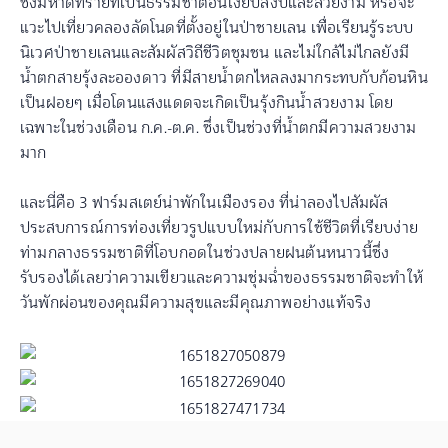
ซึ่งมีหาดทรายที่เป็นธรรมชาติอันเงียบสงบและสวยงาม หรือจะ
แวะไปเที่ยวคลองลัดโนดที่ตั้งอยู่ในป่าชายเลน เพื่อเรียนรู้ระบบ
นิเวศป่าชายเลนและสัมผัสวิถีชีวิตชุมชน และไม่ใกล้ไม่ไกลยังมี
น้ำตกสายรุ้งละอองดาว ที่มีสายน้ำตกไหลลงมากระทบกับก้อนหิน
เป็นฝอยๆ เมื่อโดนแสงแดดจะเกิดเป็นรุ้งกินน้ำสวยงาม โดย
เฉพาะในช่วงเดือน ก.ค.-ต.ค. ซึ่งเป็นช่วงที่น้ำตกมีความสวยงาม
มาก
และนี่คือ 3 ฟาร์มสเตย์น่าพักในเมืองรอง ที่น่าลองไปสัมผัส
ประสบการณ์การท่องเที่ยวรูปแบบใหม่กับการใช้ชีวิตที่เรียบง่าย
ท่ามกลางธรรมชาติที่โอบกอดในช่วงปลายฝนต้นหนาวนี้ซึ่ง
รับรองได้เลยว่าความเขียวและความชุ่มฉ่ำของธรรมชาติจะทำให้
วันพักผ่อนของคุณมีความสุขและมีคุณภาพอย่างแท้จริง