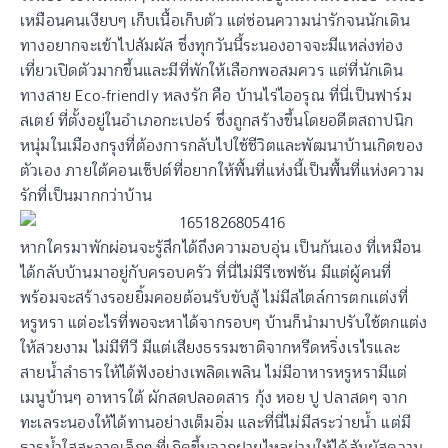
เหมือนคนเงียบๆ เก็บเนื้อเก็บตัว แต่ซ่อนความน่ารักจนนักเดิน
ทางอยากจะเข้าไปสัมผัส ซึ่งทุกวันนี้ระนองอาจจะมีแหล่งท่อง
เที่ยวเปิดตัวมากขึ้นและมีที่พักให้เลือกพอสมควร แต่ที่นักเดิน
ทางสาย Eco-friendly หลงรัก คือ บ้านไร่ไออรุณ ที่นี่เป็นฟาร์ม
สเตย์ ที่ตั้งอยู่ในอำเภอกะเปอร์ ซึ่งถูกสร้างขึ้นโดยอดีตสถาปนิก
หนุ่มในเมืองกรุงที่ต้องการกลับไปใช้ชีวิตและพัฒนาบ้านเกิดของ
ตัวเอง ภายใต้คอนเซ็ปต์ที่อยากให้พื้นที่แห่งนี้เป็นพื้นที่แห่งความ
รักที่เป็นมากกว่าบ้าน
หากใครมาพักผ่อนจะรู้สึกได้ถึงความอบอุ่น เป็นกันเอง ที่เหมือน
ได้กลับบ้านมาอยู่กับครอบครัว ที่นี่ไม่มีรีเซฟชัน มีแต่ผู้คนที่
พร้อมจะสร้างรอยยิ้มคอยต้อนรับขับสู้ ไม่มีสไตล์การตกเเต่งที่
หรูหรา แต่อะไรที่พอจะหาได้จากรอบๆ บ้านก็นำมาปรับใช้ตกแต่ง
ให้สวยงาม ไม่มีทีวี มีแต่เสียงธรรมชาติจากหรีดหริ่งเรไรและ
สายน้ำลำธารให้ได้ฟังอย่างเพลิดเพลิน ไม่มีอาหารหรูหรามีแต่
เมนูบ้านๆ อาหารใต้ ผักสดปลอดสาร กุ้ง หอย ปู ปลาสดๆ จาก
ทะเลระนองให้ได้ทานอย่างเต็มอิ่ม และที่นี่ไม่มีสระว่ายน้ำ แต่มี
ธารน้ำใสสะอาดเล็กๆ ที่เกิดขึ้นจากฝายไหลผ่านให้ได้สัมผัสความ