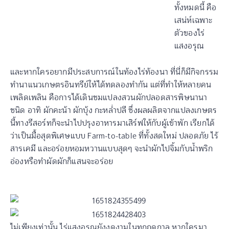
ทั้งหมดนี้ คือ
เสน่ห์เฉพาะ
ตัวของไร่
แสงอรุณ
และหากใครอยากมีประสบการณ์ในท้องไร่ท้องนา ที่นี่ก็มีกิจกรรม
ทำนาแนวเกษตรอินทรีย์ให้ได้ทดลองทำกัน แต่ที่ทำให้หลายคน
เพลิดเพลิน คือการได้เดินชมแปลงสวนผักปลอดสารพิษนานา
ชนิด อาทิ ผักคะน้า ผักบุ้ง กะหล่ำปลี ซึ่งผลผลิตจากแปลงเกษตร
นี้ทางรีสอร์ทก็จะนำไปปรุงอาหารมาเสิร์ฟให้กับผู้เข้าพัก เรียกได้
ว่าเป็นมื้อสุดพิเศษแบบ Farm-to-table ที่ทั้งสดใหม่ ปลอดภัย ไร้
สารเคมี และอร่อยหอมหวานแบบสุดๆ จะนำผักไปจิ้มกับน้ำพริก
อ่องหรือทำผัดผักก็แสนจะอร่อย
ไม่เพียงเท่านั้น ไร่แสงอรุณยังงดงามในทุกฤดูกาล หากใครมา