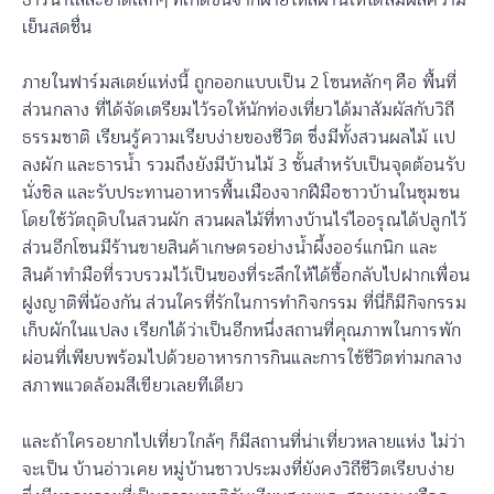
เย็นสดชื่น
ภายในฟาร์มสเตย์แห่งนี้ ถูกออกแบบเป็น 2 โซนหลักๆ คือ พื้นที่
ส่วนกลาง ที่ได้จัดเตรียมไว้รอให้นักท่องเที่ยวได้มาสัมผัสกับวิถี
ธรรมชาติ เรียนรู้ความเรียบง่ายของชีวิต ซึ่งมีทั้งสวนผลไม้ เเป
ลงผัก และธารน้ำ รวมถึงยังมีบ้านไม้ 3 ชั้นสำหรับเป็นจุดต้อนรับ
นั่งชิล และรับประทานอาหารพื้นเมืองจากฝีมือชาวบ้านในชุมชน
โดยใช้วัตถุดิบในสวนผัก สวนผลไม้ที่ทางบ้านไร่ไออรุณได้ปลูกไว้
ส่วนอีกโซนมีร้านขายสินค้าเกษตรอย่างน้ำผึ้งออร์แกนิก และ
สินค้าทำมือที่รวบรวมไว้เป็นของที่ระลึกให้ได้ซื้อกลับไปฝากเพื่อน
ฝูงญาติพี่น้องกัน ส่วนใครที่รักในการทำกิจกรรม ที่นี่ก็มีกิจกรรม
เก็บผักในแปลง เรียกได้ว่าเป็นอีกหนึ่งสถานที่คุณภาพในการพัก
ผ่อนที่เพียบพร้อมไปด้วยอาหารการกินและการใช้ชีวิตท่ามกลาง
สภาพแวดล้อมสีเขียวเลยทีเดียว
และถ้าใครอยากไปเที่ยวใกล้ๆ ก็มีสถานที่น่าเที่ยวหลายแห่ง ไม่ว่า
จะเป็น บ้านอ่าวเคย หมู่บ้านชาวประมงที่ยังคงวิถีชีวิตเรียบง่าย