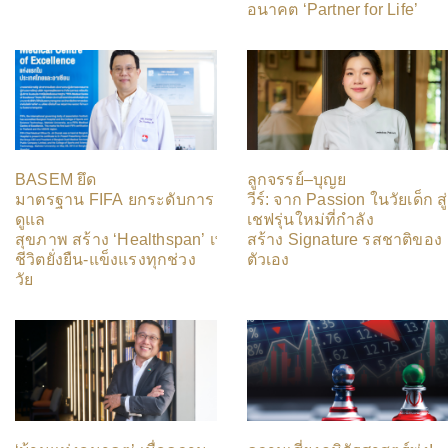
อนาคต ‘Partner for Life’
BASEM ยึด
ลูกจรรย์–บุญย
มาตรฐาน FIFA ยกระดับการ
วีร์: จาก Passion ในวัยเด็ก สู่
ดูแล
เชฟรุ่นใหม่ที่กำลัง
สุขภาพ สร้าง ‘Healthspan’ เพื่อ
สร้าง Signature รสชาติของ
ชีวิตยั่งยืน-แข็งแรงทุกช่วง
ตัวเอง
วัย