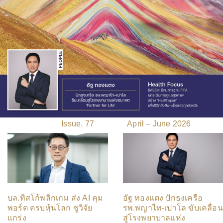
Issue. 77 April – June 2026
บล.ทิสโก้พลิกเกม ส่ง AI คุม
อัฐ ทองแตง ปักธงเครือ
พอร์ต ครบหุ้นโลก ชูวิจัย
รพ.พญาไท-เปาโล ขับเคลื่อน
แกร่ง
สู่โรงพยาบาลแห่ง