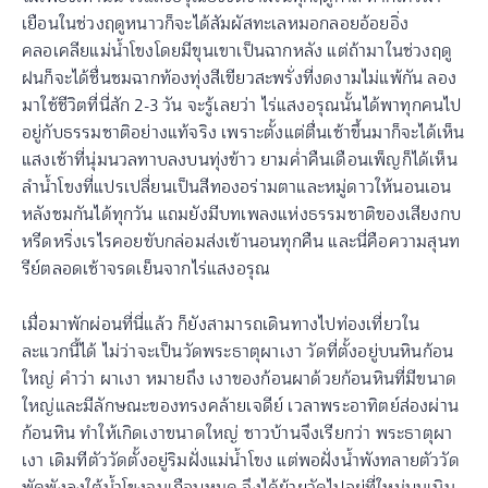
เยือนในช่วงฤดูหนาวก็จะได้สัมผัสทะเลหมอกลอยอ้อยอิ่ง
คลอเคลียแม่น้ำโขงโดยมีขุนเขาเป็นฉากหลัง แต่ถ้ามาในช่วงฤดู
ฝนก็จะได้ชื่นชมฉากท้องทุ่งสีเขียวสะพรั่งที่งดงามไม่แพ้กัน ลอง
มาใช้ชีวิตที่นี่สัก 2-3 วัน จะรู้เลยว่า ไร่แสงอรุณนั้นได้พาทุกคนไป
อยู่กับธรรมชาติอย่างแท้จริง เพราะตั้งแต่ตื่นเช้าขึ้นมาก็จะได้เห็น
แสงเช้าที่นุ่มนวลทาบลงบนทุ่งข้าว ยามค่ำคืนเดือนเพ็ญก็ได้เห็น
ลำน้ำโขงที่แปรเปลี่ยนเป็นสีทองอร่ามตาและหมู่ดาวให้นอนเอน
หลังชมกันได้ทุกวัน แถมยังมีบทเพลงแห่งธรรมชาติของเสียงกบ
หรีดหริ่งเรไรคอยขับกล่อมส่งเข้านอนทุกคืน และนี่คือความสุนท
รีย์ตลอดเช้าจรดเย็นจากไร่แสงอรุณ
เมื่อมาพักผ่อนที่นี่แล้ว ก็ยังสามารถเดินทางไปท่องเที่ยวใน
ละแวกนี้ได้ ไม่ว่าจะเป็นวัดพระธาตุผาเงา วัดที่ตั้งอยู่บนหินก้อน
ใหญ่ คำว่า ผาเงา หมายถึง เงาของก้อนผาด้วยก้อนหินที่มีขนาด
ใหญ่และมีลักษณะของทรงคล้ายเจดีย์ เวลาพระอาทิตย์ส่องผ่าน
ก้อนหิน ทำให้เกิดเงาขนาดใหญ่ ชาวบ้านจึงเรียกว่า พระธาตุผา
เงา เดิมทีตัววัดตั้งอยู่ริมฝั่งแม่น้ำโขง แต่พอฝั่งน้ำพังทลายตัววัด
พัดพังลงใต้น้ำโขงจนเกือบหมด จึงได้ย้ายวัดไปอยู่ที่ใหม่บนเนิน