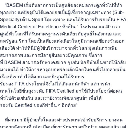
“BASEM
เริ่มต้นจากการเป็นศูนย์ของหมอกระดูกทั่วไปที่ทำ
ทุกอย่าง
แต่ปัจจุบันได้แตกย่อยเป็นผู้เชี่ยวชาญเฉพาะทาง (
Sub-
Specialty)
ด้าน
Sport
โดยเฉพาะ
และได้รับการรับรองเป็น
FIFA
Medical Center of Excellence
ซึ่งเป็น
1
ในประมาณ
40
กว่า
ศูนย์ทั่วโลกที่ได้รับมาตรฐานระดับเดียวกับศูนย์ในอังกฤษ
และ
สหรัฐอเมริกา
โดยเป็นเพียงแห่งเดียวในภูมิภาคเอเชียตะวันออก
เฉียงใต้ ทำให้ที่นี่มีผู้ใช้บริการมาจากทั่วโลก มุ่งเน้นการเพิ่ม
สมรรถภาพและการมีอายุยืนอย่างมีคุณภาพ
ซึ่งการ
ที่
BASEM
สามารถรักษาเคสยาก ๆ
เช่น
นักกีฬาเอ็นขาดให้กลับ
มาเล่นได้ ทำให้การหาจุดบกพร่องเล็กน้อยในคนทั่วไปกลายเป็น
เรื่องที่เราทำได้
ดีมาก
และยิ่งศูนย์ได้รับการ
รับรอง
FIFA
ประโยชน์จึงไม่ได้เกิดแก่นักกีฬา
แต่การนำ
เทคโนโลยีขั้นสูงระดับ
FIFA Certified
มาใช้มีประโยชน์ต่อคน
ทั่วไปด้วยเช่นกัน และเรายังรวมพัฒนาศูนย์ฯ เพื่อให้
รองรับ
Certified
ของกีฬาอื่น ๆ อีกด้วย
”
ที่ผ่านมา มีผู้ป่วยทั้งในและต่างประเทศเข้ารับบริการ บางคน
มาจากอังกฤษที่แม้
จะมีศูนย์การรักษาฯ
อยู่ในประเทศอยู่แล้ว
แต่