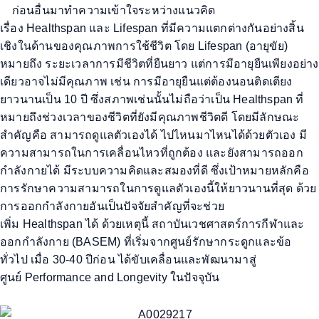
ก่อนอื่นมาทำความเข้าใจระหว่าง
แนวคิด
เรื่อง
Healths
pan
และ
Lifes
pan
ที่
มีความแตกต่างกันอย่างสิ้น
เชิงในด้านของคุณภาพการใช้ชีวิต
โดย
Lifespan
(
อายุขัย)
หมายถึง ระยะเวลาการมีชีวิตที่ยืนยาว แต่การมีอายุยืนเพียงอย่าง
เดียวอาจไม่มีคุณภาพ เช่น การมีอายุยืนแต่ต้องนอนติดเตียง
ยาวนานเป็น 10 ปี ซึ่งสภาพเช่นนั้นไม่ถือว่าเป็น
Healthspan
ที่
หมายถึงช่วงเวลาของชีวิตที่ยังมีคุณภาพชีวิตดี โดยมีลักษณะ
สำคัญคือ สามารถดูแลตัวเองได้ ไปไหนมาไหนได้ด้วยตัวเอง มี
ความสามารถในการเคลื่อนไหวที่ถูกต้อง และยังสามารถออก
กำลังกายได้ มีระบบความคิดและสมองที่ดี ซึ่งเป้าหมายหลักคือ
การรักษาความสามารถในการดูแลตัวเองนี้ให้ยาวนานที่
สุด
ด้วย
การออกกำลังกาย
อัน
เป็นปัจจัยสำคัญที่จะช่วย
เพิ่ม
Healthspan
ได้
ด้วยเหตุนี้ สถาบัน
เวชศาสตร์การกีฬาและ
ออกกำลังกาย
(
BASEM
)
ที่
เริ่ม
จากศูนย์รักษากระดูกและข้อ
ทั่วไป
เมื่อ
30-40
ปีก่อน
ได้ขับเคลื่อนและ
พัฒนา
มาสู่
ศูนย์
Performance and Longevity
ในปัจจุบัน