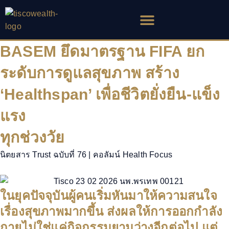
Skip
to
content
BASEM ยึดมาตรฐาน FIFA ยก
ระดับการดูแลสุขภาพ สร้าง
‘Healthspan’ เพื่อชีวิตยั่งยืน-แข็ง
แรง
ทุกช่วงวัย
นิตยสาร Trust ฉบับที่ 76 | คอลัมน์ Health Focus
ในยุคปัจจุบันผู้คนเริ่มหันมาให้ความสนใจ
เรื่องสุขภาพมากขึ้น ส่งผลให้การออกกำลัง
กายไม่ใช่แค่กิจกรรมยามว่างอีกต่อไป แต่