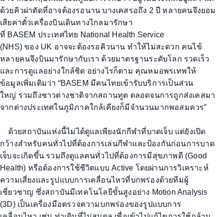
ด้วยคิวผ่าตัดที่อาจต้องรอนาน บางเคสรอถึง
2
ปี หลายคนจึงยอม
เสียค่าตั๋วเครื่องบินเดินทางไกลมา
รักษา
ที่
BASEM
ประเทศไทย
National Health Service
(NHS)
ของ
UK
อาจจะต้องรอคิวนาน ทำให้ไม่สะดวก คนไข้
หลายคนจึงบินมารักษากับเรา ด้วยมาตรฐานระดับโลก รวดเร็ว
และการดูแลอย่างใกล้ชิด
อย่างไรก็ตาม
คุณหมอพรเท
พให้
ข้อมูลเพิ่มเติมว่า
“BASEM
มีคนไทยเข้ารับบริการเป็นส่วน
ใหญ่ รวมถึงชาวต่างชาติจากสถานทูต ตลอดจนการถูกส่งเคสมา
จากต่างประเทศในภูมิภาคใกล้เคียงก็มีจำนวนมากพอสมควร
”
ด้วยสถาบันแห่งนี้ไม่ได้ดูแลเพียงนักกีฬาที่บาดเจ็บ แต่ยังเปิด
กว้างสำหรับคนทั่วไปที่ต้องการเล่นกีฬาและป้องกันก่อนการบาด
เจ็บจะเกิดขึ้น รวมถึงดูแลคนทั่วไปที่ต้องการมีสุขภาพดี (
Good
Health)
หรือต้องการใช้ชีวิตแบบ
Active
โดยผ่านการวิเคราะห์
ความเสี่ยงและรูปแบบการเคลื่อนไหวที่บกพร่องด้วยทีมผู้
เชี่ยวชาญ ซึ่งสถาบันมีเทคโนโลยีขั้นสูงอย่าง
Motion Analysis
(3D)
เป็นเครื่องมือตรวจความบกพร่องของรูปแบบการ
เคลื่อนไหว เช่น ท่าเดินที่ไม่สมดุล เพื่อเข้าไปแก้ไขการใช้กล้าม