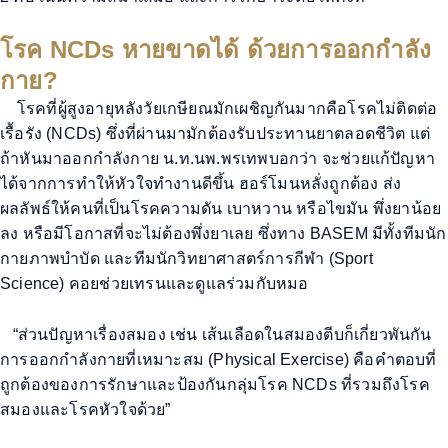
โรค NCDs หายขาดได้ ด้วยการออกกำลัง
กาย?
โรคที่ผู้สูงอายุหลังวัยเกษียณมักเผชิญกันมากคือโรคไม่ติดต่อ
เรื้อรัง (
NCDs)
ซึ่งที่ผ่านมามักต้องรับประทานยาตลอดชีวิต แต่
ถ้าหันมาออกกำลังกาย น.ท.นพ.พร
เทพบอก
ว่า จะช่วยแก้ปัญหา
ได้จากการทำให้หัวใจทำงานดีขึ้น ฮอร์โมนหลั่งถูกต้อง ส่ง
ผลลัพธ์ให้คนที่เป็นโรคความดัน เบาหวาน หรือไขมัน
พึ่งยาน้อย
ลง หรือมีโอกาสที่จะไม่ต้องพึ่งยาเลย ซึ่งทาง
BASEM
มีทั้งทีมนัก
กายภาพบำบัด และทีมนักวิทยาศาสตร์การกีฬา (
Sport
Science)
คอยช่วยเทรนและดูแลร่วมกับหมอ
“
ส่วนปัญหาเรื่องสมอง เช่น เส้นเลือดในสมองตีบก็เกี่ยวพันกัน
การออกกำลังกายที่เหมาะสม (
Physical Exercise)
คือคำตอบที่
ถูกต้องของการรักษาและป้องกันกลุ่มโรค
NCDs
ที่รวมถึงโรค
สมองและโรคหัวใจด้วย
”