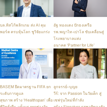
บล.ทิสโก้พลิกเกม ส่ง AI คุม
อัฐ ทองแตง ปักธงเครือ
พอร์ต ครบหุ้นโลก ชูวิจัยแกร่ง
รพ.พญาไท-เปาโล ขับเคลื่อนสู่
โรงพยาบาลแห่ง
อนาคต ‘Partner for Life’
BASEM ยึดมาตรฐาน FIFA ยก
ลูกจรรย์–บุญย
ระดับการดูแล
วีร์: จาก Passion ในวัยเด็ก สู่
สุขภาพ สร้าง ‘Healthspan’ เพื่อ
เชฟรุ่นใหม่ที่กำลัง
ชีวิตยั่งยืน-แข็งแรงทุกช่วงวัย
สร้าง Signature รสชาติของตัว