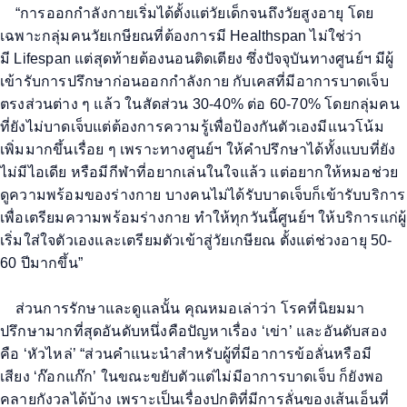
“
การออกกำลังกายเริ่มได้ตั้งแต่วัยเด็กจนถึง
วัยสูงอายุ
โดย
เฉพาะกลุ่มคนวัยเกษียณที่ต้องการมี
Healthspan
ไม่ใช่ว่า
มี
Lifespan
แต่สุดท้ายต้องนอนติดเตียง
ซึ่งปัจจุบันทางศูนย์ฯ มีผู้
เข้ารับการปรึกษาก่อนออกกำลังกาย
กับเคสที่มี
อาการบาดเจ็บ
ตรงส่วนต่าง ๆ
แล้ว ในสัดส่วน
30-40%
ต่อ
60-70%
โดยกลุ่มคน
ที่ยังไม่บาดเจ็บแต่ต้องการความรู้เพื่อป้องกันตัวเองมีแนวโน้ม
เพิ่มมากขึ้นเรื่อย ๆ เพราะทางศูนย์ฯ ให้คำปรึกษาได้ทั้งแบบที่ยัง
ไม่มีไอเดีย หรือมีกีฬาที่อยากเล่นในใจแล้ว
แต่อยากให้หมอช่วย
ดูความพร้อมของร่างกาย บางคนไม่ได้รับบาดเจ็บก็เข้ารับบริการ
เพื่อเตรียมความพร้อมร่างกาย ทำให้ทุกวันนี้ศูนย์ฯ ให้บริการแก่ผู้
เริ่มใส่ใจตัวเองและเตรียมตัวเข้าสู่วัยเกษียณ ตั้งแต่ช่วงอายุ
50-
60
ปีมากขึ้น
”
ส่วนการรักษาและดูแลนั้น คุณหมอเล่าว่า โรคที่นิยมมา
ปรึกษามากที่สุดอันดับหนึ่งคือปัญหาเรื่อง
‘
เข่า
’
และอันดับสอง
คือ
‘
หัวไหล่
’
“ส่วนคำแนะนำสำหรับผู้ที่มีอาการข้อลั่นหรือมี
เสียง
‘
ก๊อกแก๊ก
’
ในขณะขยับตัวแต่ไม่มีอาการบาดเจ็บ ก็ยังพอ
คลายกังวลได้บ้าง เพราะเป็นเรื่องปกติที่มีการลั่นของเส้นเอ็นที่