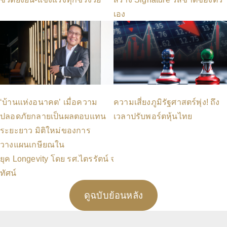
เอง
‘บ้านแห่งอนาคต’ เมื่อความ
ความเสี่ยงภูมิรัฐศาสตร์พุ่ง! ถึง
ปลอดภัยกลายเป็นผลตอบแทน
เวลาปรับพอร์ตหุ้นไทย
ระยะยาว มิติใหม่ของการ
วางแผนเกษียณใน
ยุค Longevity โดย รศ.ไตรรัตน์ จารุ
ทัศน์
ดูฉบับย้อนหลัง