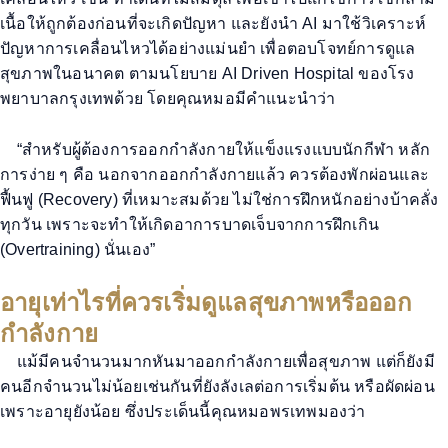
เนื้อให้ถูกต้องก่อนที่จะเกิดปัญหา และยังนำ
AI
มาใช้วิเคราะห์
ปัญหาการเคลื่อนไหวได้อย่างแม่นยำ
เพื่อตอบโจทย์การดูแล
สุขภาพในอนาคต ตามนโยบาย
AI Driven Hospital
ของ
โรง
พยาบาลกรุงเทพ
ด้วย โดยคุณหมอมีคำแนะนำว่า
“สำหรับผู้ต้องการออกกำลังกายให้แข็งแรงแบบนักกีฬา
หลัก
การง่าย ๆ คือ นอกจากออกกำลังกายแล้ว ควรต้องพักผ่อนและ
ฟื้นฟู (
Recovery)
ที่เหมาะสมด้วย ไม่ใช่การฝึกหนักอย่างบ้าคลั่ง
ทุกวัน เพราะจะทำให้เกิด
อาการ
บาดเจ็บจากการฝึกเกิน
(
Overtraining)
นั่นเอง
”
อายุเท่าไรที่ควรเริ่มดูแลสุขภาพหรือออก
กำลังกาย
แม้มีคนจำนวนมากหันมาออกกำลังกายเพื่อสุขภาพ แต่ก็
ยังมี
คนอีกจำนวนไม่น้อยเช่นกัน
ที่ยังลังเลต่อการเริ่มต้น หรือผัดผ่อน
เพราะอายุยังน้อย ซึ่งประเด็นนี้
คุณหมอพร
เทพมองว่า