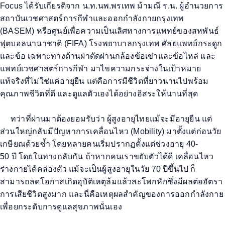
Focus
ได้รับเกียรติจาก น.ท.นพ.พรเทพ ม้ามณี ร.น. ผู้อำนวยการ
สถาบันเวชศาสตร์การกีฬาและออกกำลังกายกรุงเทพ
(
BASEM)
หรือศูนย์เพื่อความเป็นเลิศทางการแพทย์ของสหพันธ์
ฟุตบอลนานาชาติ (
FIFA
) โรงพยาบาลกรุงเทพ ศัลยแพทย์กระดูก
และข้อ เฉพาะทางด้านผ่าตัดผ่านกล้องข้อเข่าและข้อไหล่ และ
แพทย์เวชศาสตร์การกีฬา มาไขความกระจ่างในเป้าหมาย
แท้จริงที่ไม่ใช่แค่อายุยืน แต่คือการมีชีวิตที่ยาวนานไปพร้อม
คุณภาพชีวิตที่ดี
และดูแลตัวเองได้อย่างอิสระให้นานที่สุด
ทว่า
ที่ผ่านมา
ต้องยอมรับว่า
ผู้สูงอายุ
ไทย
แม้
จะ
มี
อายุยืน
แต่
ส่วนใหญ่
กลับมีปัญหา
การเคลื่อนไหว (
Mobility)
มา
ตั้งแต่ก่อนวัย
เกษียณ
ด้วยซ้ำ โดยหลายคน
เริ่มปรากฏตั้งแต่
ช่วง
อายุ
40-
50
ปี
โดย
ในทาง
กลับกัน
ถ้า
หากคนเรา
ขยับตัวได้ดี
เคลื่อนไหว
ร่างกายได้คล่องตัว
แม้จะเป็น
ผู้สูงอายุ
ใน
วัย
70
ปีขึ้นไป
ก็
สามารถ
ลดโอกาสเกิดอุบัติเหตุล้มแล้วสะโพกหัก
ซึ่ง
มีผลต่อ
อัตรา
การเสียชีวิตสูง
มาก
และ
นี่คือเหตุผลสำคัญ
ของการออกกำลังกาย
เพื่อยกระดับการดูแลสุขภาพ
นั่นเอง