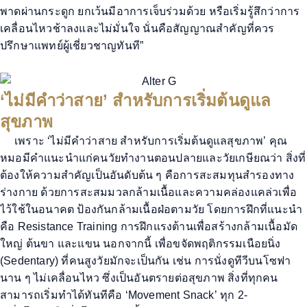
พาดผ่านกระดูก
ยกเว้นมีอาการเจ็บร่วมด้วย หรือเริ่มรู้สึกว่าการ
เคลื่อนไหวช้าลงและไม่มั่นใจ นั่นคือสัญญาณสำคัญที่ควร
ปรึกษาแพทย์ผู้เชี่ยวชาญทันที
”
‘ไม่มีคำว่าสาย’ สำหรับการเริ่มต้นดูแล
สุขภาพ
เพราะ
‘
ไม่
มีคำว่า
สาย
สำหรับการ
เริ่มต้น
ดูแลสุขภาพ
’
คุณ
หมอ
มี
คำแนะนำแก่
คนวัยทำงานตอนปลายและวัยเกษียณ
ว่า
สิ่งที่
ต้องให้ความสำคัญเป็นอันดับต้น
ๆ คือการสะสมทุนสำรองทาง
ร่างกาย
ด้วยการ
สะสม
มวลกล้ามเนื้อและความคล่องแคล่ว
เพื่อ
ไว้ใช้ในอนาคต ป้องกันกล้ามเนื้อฝ่อตามวัย
โดย
การฝึกที่แนะนำ
คือ
Resistance Training
การฝึกแรงต้าน
เพื่อสร้างกล้ามเนื้อมัด
ใหญ่
ต้นขา และแขน
นอกจากนี้ เพื่อขจัดพฤติกรรมเนือยนิ่ง
(
Sedentary)
ที่คนสูงวัยมักจะเป็นกัน
เช่น การนั่งดูทีวีบนโซฟา
นาน ๆ
ไม่เคลื่อนไหว
ซึ่ง
เป็นอันตรายต่อสุขภาพ
สิ่งที่
ทุกคน
สามารถเริ่มทำได้ทันทีคือ
‘
Movement Snack
’
ทุก
2-