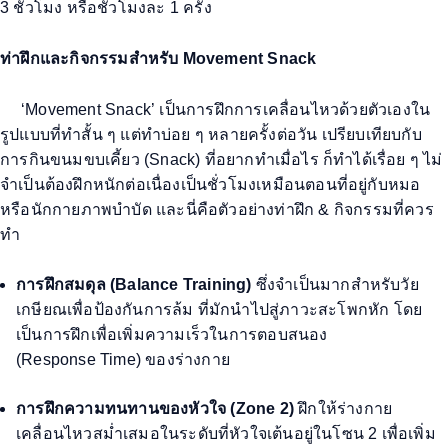
3
ชั่วโมง
หรือชั่วโมงละ
1
ครั้ง
ท่าฝึก
และ
กิจกรรมสำหรับ
Movement Snack
‘Movement Snack’
เป็นการฝึกการเคลื่อนไหวด้วยตัวเองใน
รูปแบบที่ทำสั้น ๆ แต่ทำบ่อย ๆ
หลายครั้งต่อวัน
เปรียบเทียบกับ
การกินขนมขบเคี้ยว (
Snack)
ที่อยากทำเมื่อไร ก็ทำได้เรื่อย ๆ ไม่
จำเป็นต้องฝึกหนักต่อเนื่องเป็นชั่วโมงเหมือนตอนที่อยู่กับ
หมอ
หรือ
นักกายภาพบำบัด
และนี่คือตัวอย่างท่าฝึก
&
กิจกรรมที่ควร
ทำ
การฝึกสมดุล (
Balance Training)
ซึ่งจำเป็นมากสำหรับวัย
เกษียณเพื่อป้องกันการล้ม ที่มักนำไปสู่ภาวะสะโพกหัก
โดย
เป็นการฝึกเพื่อเพิ่มความเร็วในการตอบสนอง
(
Response
T
ime)
ของร่างกาย
การฝึกความทนทานของหัวใจ (
Zone 2)
ฝึกให้ร่างกาย
เคลื่อนไหวสม่ำเสมอในระดับที่หัวใจเต้นอยู่ในโซน
2
เพื่อเพิ่ม