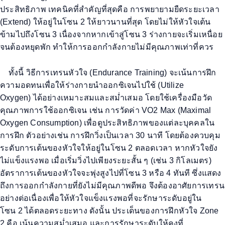
ประสิทธิภาพ เทคนิคที่สำคัญที่สุดคือ การพยายามยืดระยะเวลา
(
Extend)
ให้อยู่ในโซน
2
ให้ยาวนานที่สุด
โดยไม่ให้หัวใจเต้น
ข้ามไปถึงโซน
3
เนื่องจากหากเข้าสู่โซน
3
ร่างกายจะเริ่มเหนื่อย
จนต้องหยุดพัก ทำให้การออกกำลังกายไม่มีคุณภาพเท่าที่ควร
ทั้งนี้ วิธีการเทรนหัวใจ (
Endurance Training)
จะเน้นการฝึก
ความอดทนเพื่อให้ร่างกายนำออกซิเจนไปใช้ (
Utilize
Oxygen)
ได้อย่างเหมาะสมและสม่ำเสมอ โดยใช้เครื่องมือวัด
คุณภาพการใช้ออกซิเจน เช่น
การวัดค่า
VO2 Max (Maximal
Oxygen Consumption
) เพื่อดูประสิทธิภาพของแต่ละบุคคลใน
การฝึก ตัวอย่างเช่น การฝึกวิ่งเป็นเวลา
30
นาที โดยต้องควบคุม
ระดับการเต้นของหัวใจให้อยู่ในโซน
2
ตลอดเวลา หากหัวใจยัง
ไม่แข็งแรงพอ เมื่อเริ่มวิ่งไปเพียงระยะสั้น ๆ (เช่น
3
กิโลเมตร)
อัตราการเต้นของหัวใจจะพุ่งสูงไปที่โซน
3
หรือ
4
ทันที ซึ่งแสดง
ถึงการออกกำลังกายที่ยังไม่มีคุณภาพดีพอ จึงต้องอาศัยการเทรน
อย่างต่อเนื่องเพื่อให้หัวใจแข็งแรงพอที่จะรักษาระดับอยู่ใน
โซน
2
ได้ตลอดระยะทาง ดังนั้น ประเด็นของการฝึกหัวใจ
Zone
2
คือ เน้นความสม่ำเสมอ และการรักษาระดับให้คงที่