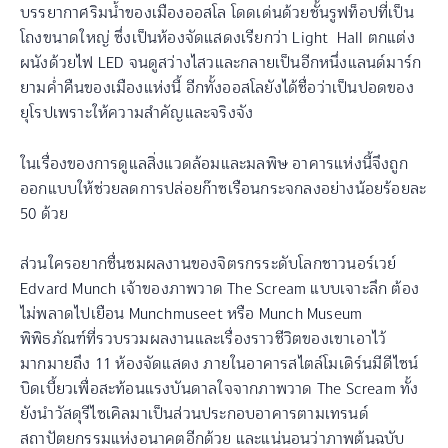
บรรยากาศริมน้ำของเมืองออสโล โดดเด่นด้วยชั้นรูฟท็อปที่เป็น
โถงขนาดใหญ่ ซึ่งเป็นห้องจัดแสดงเรียกว่า Light Hall ตกแต่ง
ผนังด้วยไฟ LED จนดูสว่างไสวและกลายเป็นอีกหนึ่งแลนด์มาร์ก
ยามค่ำคืนของเมืองแห่งนี้ อีกทั้งออสโลยังได้ชื่อว่าเป็นปอดของ
ยุโรปเพราะให้ความสำคัญและจริงจัง
ในเรื่องของการดูแลสิ่งแวดล้อมและมลพิษ อาคารแห่งนี้จึงถูก
ออกแบบให้ช่วยลดการปล่อยก๊าซเรือนกระจกลงอย่างน้อยร้อยละ
50 ด้วย
ส่วนใครอยากชื่นชมผลงานของจิตรกรระดับโลกชาวนอร์เวย์
Edvard Munch เจ้าของภาพวาด The Scream แบบเจาะลึก ต้อง
ไม่พลาดไปเยือน Munchmuseet หรือ Munch Museum
พิพิธภัณฑ์ที่รวบรวมผลงานและเรื่องราวชีวิตของเขาเอาไว้
มากมายถึง 11 ห้องจัดแสดง ภายในอาคารสไตล์โมเดิร์นมีดีไซน์
บิดเบี้ยวเพื่อสะท้อนแรงบันดาลใจจากภาพวาด The Scream ทั้ง
ยังนำวัสดุรีไซเคิลมาเป็นส่วนประกอบอาคารตามเทรนด์
สถาปัตยกรรมแห่งอนาคตอีกด้วย และแน่นอนว่าภาพต้นฉบับ