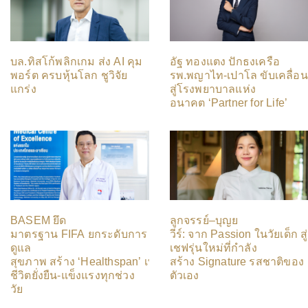
บล.ทิสโก้พลิกเกม ส่ง AI คุม
อัฐ ทองแตง ปักธงเครือ
พอร์ต ครบหุ้นโลก ชูวิจัย
รพ.พญาไท-เปาโล ขับเคลื่อน
แกร่ง
สู่โรงพยาบาลแห่ง
อนาคต ‘Partner for Life’
BASEM ยึด
ลูกจรรย์–บุญย
มาตรฐาน FIFA ยกระดับการ
วีร์: จาก Passion ในวัยเด็ก สู่
ดูแล
เชฟรุ่นใหม่ที่กำลัง
สุขภาพ สร้าง ‘Healthspan’ เพื่อ
สร้าง Signature รสชาติของ
ชีวิตยั่งยืน-แข็งแรงทุกช่วง
ตัวเอง
วัย