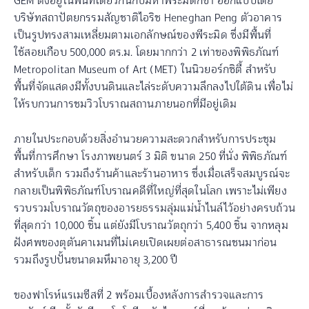
GEM ตั้งอยู่ในพื้นที่เดียวกันกับมหาพีระมิดกิซา ออกแบบโดย
บริษัทสถาปัตยกรรมสัญชาติไอริช Heneghan Peng ตัวอาคาร
เป็นรูปทรงสามเหลี่ยมตามเอกลักษณ์ของพีระมิด ซึ่งมีพื้นที่
ใช้สอยเกือบ 500,000 ตร.ม. โดยมากกว่า 2 เท่าของพิพิธภัณฑ์
Metropolitan Museum of Art (MET) ในนิวยอร์กซิตี้ สำหรับ
พื้นที่จัดแสดงมีทั้งบนดินและไล่ระดับความลึกลงไปใต้ดิน เพื่อไม่
ให้รบกวนการชมวิวโบราณสถานภายนอกที่มีอยู่เดิม
ภายในประกอบด้วยสิ่งอำนวยความสะดวกสำหรับการประชุม
พื้นที่การศึกษา โรงภาพยนตร์ 3 มิติ ขนาด 250 ที่นั่ง พิพิธภัณฑ์
สำหรับเด็ก รวมถึงร้านค้าและร้านอาหาร ซึ่งเมื่อเสร็จสมบูรณ์จะ
กลายเป็นพิพิธภัณฑ์โบราณคดีที่ใหญ่ที่สุดในโลก เพราะไม่เพียง
รวบรวมโบราณวัตถุของอารยธรรมลุ่มแม่น้ำไนล์ไว้อย่างครบถ้วน
ที่สุดกว่า 10,000 ชิ้น แต่ยังมีโบราณวัตถุกว่า 5,400 ชิ้น จากหลุม
ฝังศพของตุตันคาเมนที่ไม่เคยเปิดเผยต่อสาธารณชนมาก่อน
รวมถึงรูปปั้นขนาดมหึมาอายุ 3,200 ปี
ของฟาโรห์แรเมซีสที่ 2 พร้อมเบื้องหลังการสำรวจและการ