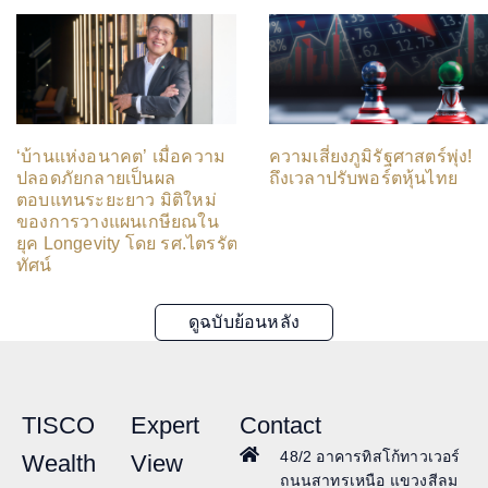
‘บ้านแห่งอนาคต’ เมื่อความ
ความเสี่ยงภูมิรัฐศาสตร์พุ่ง!
ปลอดภัยกลายเป็นผล
ถึงเวลาปรับพอร์ตหุ้นไทย
ตอบแทนระยะยาว มิติใหม่
ของการวางแผนเกษียณใน
ยุค Longevity โดย รศ.ไตรรัตน์ จารุ
ทัศน์
ดูฉบับย้อนหลัง
TISCO
Expert
Contact
48/2 อาคารทิสโก้ทาวเวอร์
Wealth
View
ถนนสาทรเหนือ แขวงสีลม