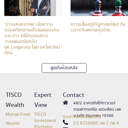
‘บ้านแห่งอนาคต’ เมื่อความ
ความเสี่ยงภูมิรัฐศาสตร์พุ่ง! ถึง
ปลอดภัยกลายเป็นผลตอบแทน
เวลาปรับพอร์ตหุ้นไทย
ระยะยาว มิติใหม่ของการ
วางแผนเกษียณใน
ยุค Longevity โดย รศ.ไตรรัตน์ จารุ
ทัศน์
ดูฉบับย้อนหลัง
TISCO
Expert
Contact
48/2 อาคารทิสโก้ทาวเวอร์
Wealth
View
ถนนสาทรเหนือ แขวงสีลม เขต
Mutual Fund
TISCO
บางรัก กรุงเทพฯ 10500
ช่องทางการร้องเรียน
Investment
02 6336000 กด 2 กด 4
Wealth
Portfolio