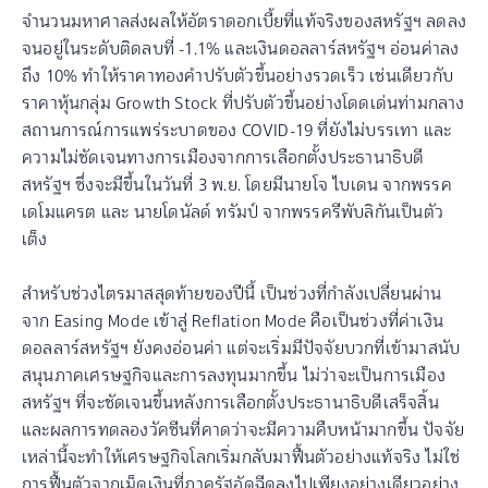
จำนวนมหาศาลส่งผลให้อัตราดอกเบี้ยที่แท้จริงของสหรัฐฯ ลดลง
จนอยู่ในระดับติดลบที่ -1.1% และเงินดอลลาร์สหรัฐฯ อ่อนค่าลง
ถึง 10% ทำให้ราคาทองคำปรับตัวขึ้นอย่างรวดเร็ว เช่นเดียวกับ
ราคาหุ้นกลุ่ม Growth Stock ที่ปรับตัวขึ้นอย่างโดดเด่นท่ามกลาง
สถานการณ์การแพร่ระบาดของ COVID-19 ที่ยังไม่บรรเทา และ
ความไม่ชัดเจนทางการเมืองจากการเลือกตั้งประธานาธิบดี
สหรัฐฯ ซึ่งจะมีขึ้นในวันที่ 3 พ.ย. โดยมีนายโจ ไบเดน จากพรรค
เดโมแครต และ นายโดนัลด์ ทรัมป์ จากพรรครีพับลิกันเป็นตัว
เต็ง
สำหรับช่วงไตรมาสสุดท้ายของปีนี้ เป็นช่วงที่กำลังเปลี่ยนผ่าน
จาก Easing Mode เข้าสู่ Reflation Mode คือเป็นช่วงที่ค่าเงิน
ดอลลาร์สหรัฐฯ ยังคงอ่อนค่า แต่จะเริ่มมีปัจจัยบวกที่เข้ามาสนับ
สนุนภาคเศรษฐกิจและการลงทุนมากขึ้น ไม่ว่าจะเป็นการเมือง
สหรัฐฯ ที่จะชัดเจนขึ้นหลังการเลือกตั้งประธานาธิบดีเสร็จสิ้น
และผลการทดลองวัคซีนที่คาดว่าจะมีความคืบหน้ามากขึ้น ปัจจัย
เหล่านี้จะทำให้เศรษฐกิจโลกเริ่มกลับมาฟื้นตัวอย่างแท้จริง ไม่ใช่
การฟื้นตัวจากเม็ดเงินที่ภาครัฐอัดฉีดลงไปเพียงอย่างเดียวอย่าง