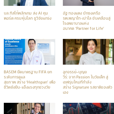
บล.ทิสโก้พลิกเกม ส่ง AI คุม
อัฐ ทองแตง ปักธงเครือ
พอร์ต ครบหุ้นโลก ชูวิจัยแกร่ง
รพ.พญาไท-เปาโล ขับเคลื่อนสู่
โรงพยาบาลแห่ง
อนาคต ‘Partner for Life’
BASEM ยึดมาตรฐาน FIFA ยก
ลูกจรรย์–บุญย
ระดับการดูแล
วีร์: จาก Passion ในวัยเด็ก สู่
สุขภาพ สร้าง ‘Healthspan’ เพื่อ
เชฟรุ่นใหม่ที่กำลัง
ชีวิตยั่งยืน-แข็งแรงทุกช่วงวัย
สร้าง Signature รสชาติของตัว
เอง